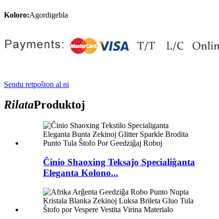
Koloro:
Agordigebla
Sendu retpoŝton al ni
Rilata
Produktoj
Ĉinio Shaoxing Teksaĵo Specialiĝanta
Eleganta Kolono...