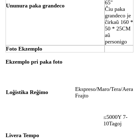
65"
Ununura paka grandeco
Ĉiu paka
grandeco je
ĉirkaŭ 160 *
50 * 25CM
aŭ
personigo
Foto Ekzemplo
Ekzemplo pri paka foto
Ekspreso/Maro/Tera/Aera
Loĝistika Reĝimo
Frajto
≤5000Y 7-
10Tagoj
Livera Tempo