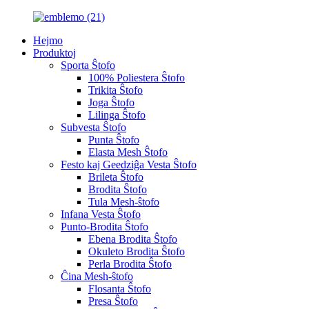
Hejmo
Produktoj
Sporta Ŝtofo
100% Poliestera Ŝtofo
Trikita Ŝtofo
Joga Ŝtofo
Lilinga Ŝtofo
Subvesta Ŝtofo
Punta Ŝtofo
Elasta Mesh Ŝtofo
Festo kaj Geedziĝa Vesta Ŝtofo
Brileta Ŝtofo
Brodita Ŝtofo
Tula Mesh-ŝtofo
Infana Vesta Ŝtofo
Punto-Brodita Ŝtofo
Ebena Brodita Ŝtofo
Okuleto Brodita Ŝtofo
Perla Brodita Ŝtofo
Ĉina Mesh-ŝtofo
Flosanta Ŝtofo
Presa Ŝtofo