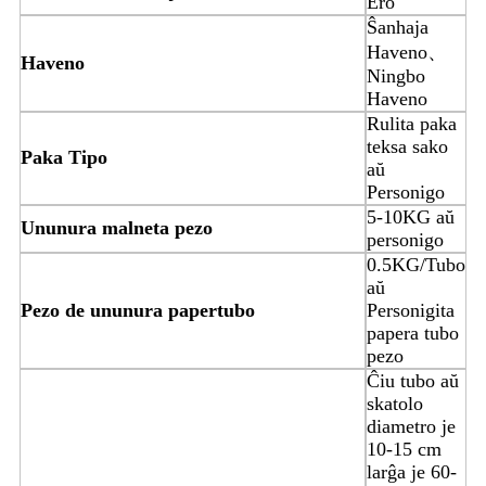
Ero
Ŝanhaja
Haveno、
Haveno
Ningbo
Haveno
Rulita paka
teksa sako
Paka Tipo
aŭ
Personigo
5-10KG aŭ
Ununura malneta pezo
personigo
0.5KG/Tubo
aŭ
Pezo de ununura papertubo
Personigita
papera tubo
pezo
Ĉiu tubo aŭ
skatolo
diametro je
10-15 cm
larĝa je 60-