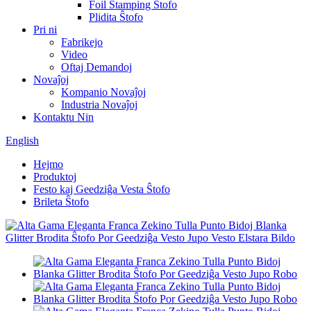
Foil Stamping Ŝtofo
Plidita Ŝtofo
Pri ni
Fabrikejo
Video
Oftaj Demandoj
Novaĵoj
Kompanio Novaĵoj
Industria Novaĵoj
Kontaktu Nin
English
Hejmo
Produktoj
Festo kaj Geedziĝa Vesta Ŝtofo
Brileta Ŝtofo