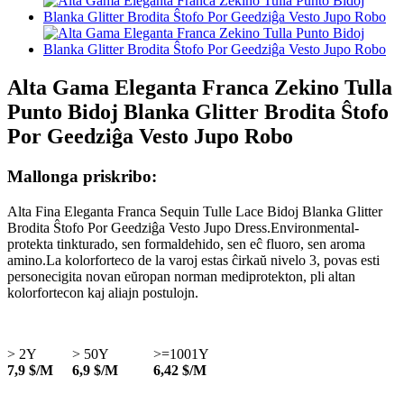
Alta Gama Eleganta Franca Zekino Tulla
Punto Bidoj Blanka Glitter Brodita Ŝtofo
Por Geedziĝa Vesto Jupo Robo
Mallonga priskribo:
Alta Fina Eleganta Franca Sequin Tulle Lace Bidoj Blanka Glitter
Brodita Ŝtofo Por Geedziĝa Vesto Jupo Dress.Environmental-
protekta tinkturado, sen formaldehido, sen eĉ fluoro, sen aroma
amino.La kolorforteco de la varoj estas ĉirkaŭ nivelo 3, povas esti
personecigita novan eŭropan norman mediprotekton, pli altan
kolorfortecon kaj aliajn postulojn.
> 2Y
> 50Y
>=1001Y
7,9 $/M
6,9 $/M
6,42 $/M