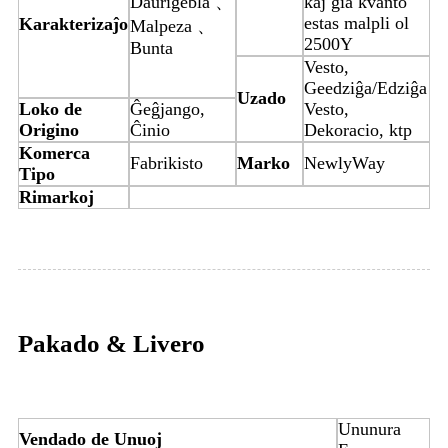
Daŭrigebla 、
kaj ĝia kvanto
estas malpli ol
Karakterizaĵo
Malpeza 、
2500Y
Bunta
Vesto,
Geedziĝa/Edziĝa
Uzado
Loko de
Ĝeĝjango,
Vesto,
Origino
Ĉinio
Dekoracio, ktp
Komerca
Fabrikisto
Marko
NewlyWay
Tipo
Rimarkoj
Pakado & Livero
Ununura
Vendado de Unuoj