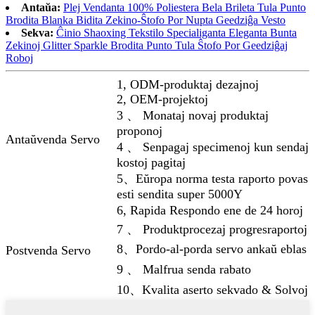
Antaŭa:
Plej Vendanta 100% Poliestera Bela Brileta Tula Punto
Brodita Blanka Bidita Zekino-Ŝtofo Por Nupta Geedziĝa Vesto
Sekva:
Ĉinio Shaoxing Tekstilo Specialiganta Eleganta Bunta
Zekinoj Glitter Sparkle Brodita Punto Tula Ŝtofo Por Geedziĝaj
Roboj
1, ODM-produktaj dezajnoj
2, OEM-projektoj
3 、 Monataj novaj produktaj
proponoj
Antaŭvenda Servo
4 、 Senpagaj specimenoj kun sendaj
kostoj pagitaj
5、Eŭropa norma testa raporto povas
esti sendita super 5000Y
6, Rapida Respondo ene de 24 horoj
7 、 Produktprocezaj progresraportoj
8、Pordo-al-porda servo ankaŭ eblas
Postvenda Servo
9 、 Malfrua senda rabato
10、Kvalita aserto sekvado & Solvoj