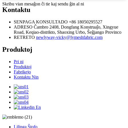
Skribu vian mesaĝon ĉi tie kaj sendu ĝin al ni
Kontaktu
SENPAGA KONSULTADO
+86 18050295527
ADRESO
Ĉambro 2408, Dongfang Konstruaĵo, Xingyue
Road, Keqiao-distrikto, Shaoxing Urbo, Ŝeĝjango Provinco
RETRETO
newlyway-vicky@lymeshfabric.com
Produktoj
Pri ni
Produktoj
Fabrikejo
Kontaktu Nin
Lilinga Ŝtofo