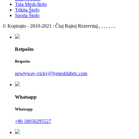
Tula Mesh-ŝtofo
Trikita Ŝtofo
Sporta Ŝtofo
© Kopirajto - 2010-2021 : Ĉiuj Rajtoj Rezervitaj.
, , , , , , ,
Retpoŝto
Retpoŝto
newlyway-vicky@lymeshfabric.com
Whatsapp
Whatsapp
+86 18050295527