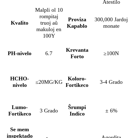
Atestilo
Malpli ol 10
rompitaj
Proviza
300,000 Jardoj
Kvalito
truoj aŭ
Kapablo
monate
makuloj en
100Y
Krevanta
PH-nivelo
6.7
≥100N
Forto
HCHO-
Koloro-
≤20MG/KG
3-4 Grado
nivelo
Fortikeco
Lumo-
Ŝrumpi
3 Grado
± 6%
Fortikeco
Indico
Se mem
inspektado
Agordita