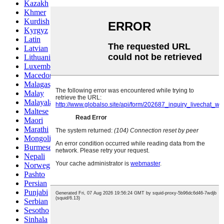
Kazakh
Khmer
Kurdish
Kyrgyz
Latin
Latvian
Lithuanian
Luxembou..
Macedonian
Malagasy
Malay
Malayalam
Maltese
Maori
Marathi
Mongolian
Burmese
Nepali
Norwegian
Pashto
Persian
Punjabi
Serbian
Sesotho
Sinhala