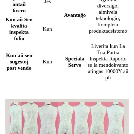
Jes
antaŭ
diversigo,
livero
altnivela
Avantaĝo
teknologio,
Kun aŭ Sen
kompleta
kvalita
Kun
produktadsistemo
inspekta
folio
Liverita kun La
Tria Partia
Kun aŭ sen
Speciala
Inspekta Raporto
sugestoj
Kun
Servo
se la mendokvanto
post vendo
atingas 10000Y aŭ
pli