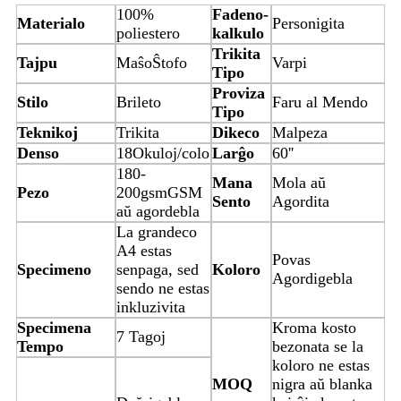
100%
Fadeno-
Materialo
Personigita
poliestero
kalkulo
Trikita
Tajpu
Maŝo
Ŝtofo
Varpi
Tipo
Proviza
Stilo
Brileto
Faru al Mendo
Tipo
Teknikoj
Trikita
Dikeco
Malpeza
Denso
18Okuloj/colo
Larĝo
60''
180-
Mana
Mola aŭ
Pezo
200gsmGSM
Sento
Agordita
aŭ agordebla
La grandeco
A4 estas
Povas
Specimeno
senpaga, sed
Koloro
Agordigebla
sendo ne estas
inkluzivita
Specimena
Kroma kosto
7 Tagoj
Tempo
bezonata se la
koloro ne estas
MOQ
nigra aŭ blanka